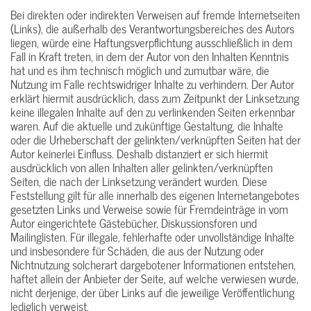
Bei direkten oder indirekten Verweisen auf fremde Internetseiten
(Links), die außerhalb des Verantwortungsbereiches des Autors
liegen, würde eine Haftungsverpflichtung ausschließlich in dem
Fall in Kraft treten, in dem der Autor von den Inhalten Kenntnis
hat und es ihm technisch möglich und zumutbar wäre, die
Nutzung im Falle rechtswidriger Inhalte zu verhindern. Der Autor
erklärt hiermit ausdrücklich, dass zum Zeitpunkt der Linksetzung
keine illegalen Inhalte auf den zu verlinkenden Seiten erkennbar
waren. Auf die aktuelle und zukünftige Gestaltung, die Inhalte
oder die Urheberschaft der gelinkten/verknüpften Seiten hat der
Autor keinerlei Einfluss. Deshalb distanziert er sich hiermit
ausdrücklich von allen Inhalten aller gelinkten/verknüpften
Seiten, die nach der Linksetzung verändert wurden. Diese
Feststellung gilt für alle innerhalb des eigenen Internetangebotes
gesetzten Links und Verweise sowie für Fremdeinträge in vom
Autor eingerichtete Gästebücher, Diskussionsforen und
Mailinglisten. Für illegale, fehlerhafte oder unvollständige Inhalte
und insbesondere für Schäden, die aus der Nutzung oder
Nichtnutzung solcherart dargebotener Informationen entstehen,
haftet allein der Anbieter der Seite, auf welche verwiesen wurde,
nicht derjenige, der über Links auf die jeweilige Veröffentlichung
lediglich verweist.