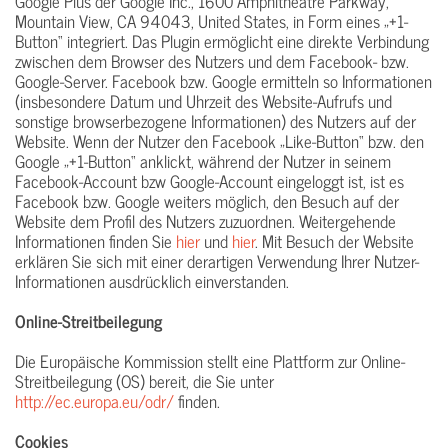
Google Plus der Google Inc., 1600 Amphitheatre Parkway,
Mountain View, CA 94043, United States, in Form eines „+1-
Button“ integriert. Das Plugin ermöglicht eine direkte Verbindung
zwischen dem Browser des Nutzers und dem Facebook- bzw.
Google-Server. Facebook bzw. Google ermitteln so Informationen
(insbesondere Datum und Uhrzeit des Website-Aufrufs und
sonstige browserbezogene Informationen) des Nutzers auf der
Website. Wenn der Nutzer den Facebook „Like-Button“ bzw. den
Google „+1-Button“ anklickt, während der Nutzer in seinem
Facebook-Account bzw Google-Account eingeloggt ist, ist es
Facebook bzw. Google weiters möglich, den Besuch auf der
Website dem Profil des Nutzers zuzuordnen. Weitergehende
Informationen finden Sie
hier
und
hier
. Mit Besuch der Website
erklären Sie sich mit einer derartigen Verwendung Ihrer Nutzer-
Informationen ausdrücklich einverstanden.
Online-Streitbeilegung
Die Europäische Kommission stellt eine Plattform zur Online-
Streitbeilegung (OS) bereit, die Sie unter
http://ec.europa.eu/odr/
finden.
Cookies